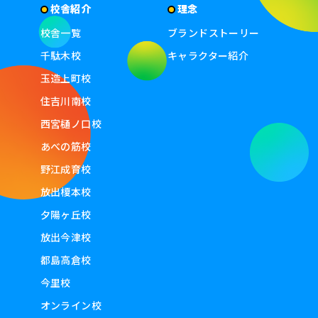
校舎紹介
理念
校舎一覧
ブランドストーリー
千駄木校
キャラクター紹介
玉造上町校
住吉川南校
西宮樋ノ口校
あべの筋校
野江成育校
放出榎本校
夕陽ヶ丘校
放出今津校
都島高倉校
今里校
オンライン校