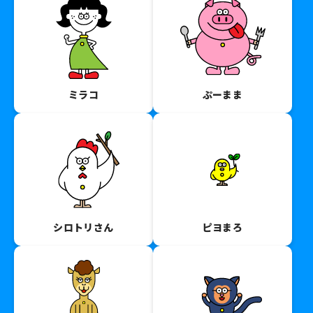
ミラコ
ぷーまま
シロトリさん
ピヨまろ