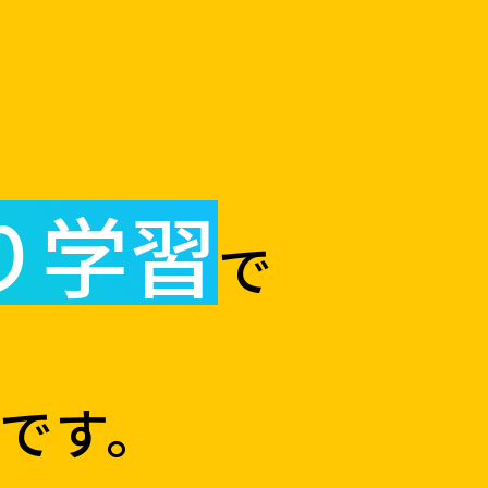
り学習
で
です。