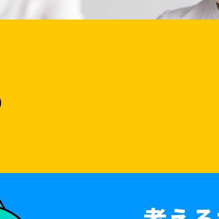
S
考える