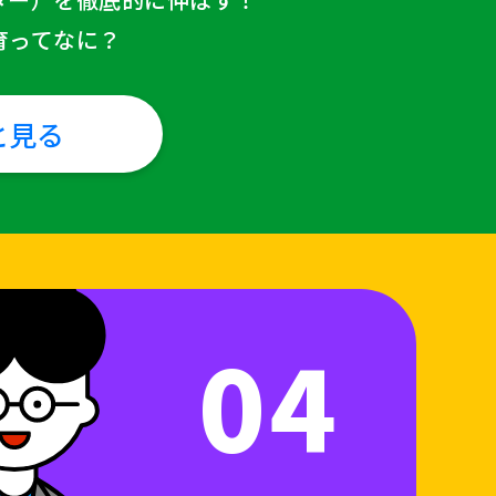
育ってなに？
と見る
04