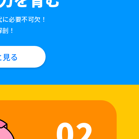
代に必要不可欠！
解剖！
と見る
02