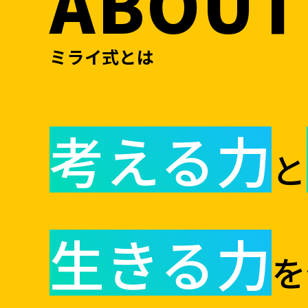
ABOUT
ミライ式とは
考える力
と
生きる力
を